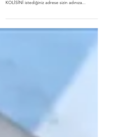
demektir !
Kadın Kooperatiflerinin en taze, en doğal, el
emeği ürünleriyle hazırladığımız RAMAZAN
KOLİSİNİ istediğiniz adrese sizin adınıza...