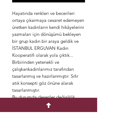
Hayatında renkleri ve becerileri
ortaya çıkarmaya cesaret edemeyen
üretken kadınların kendi hikâyelerini
yazmaları için dönüşümü bekleyen
bir grup kadın bir araya geldik ve
İSTANBUL ERGUVAN Kadın
Kooperatifi olarak yola çıktık...
Birbirinden yetenekli ve
çalışkankadınlarımız tarafından
tasarlanmış ve hazırlanmıştır. Sıfır
atık konsepti göz önüne alarak
tasarlanmıştır.
Bu durumda desenler değişiklik
gösterebilir.
Farklı şekil ve
konseptlerdekullanıma uygundur.
Çantalarımız el yapımı olarak
pamukkumaştan üretilmiştir.