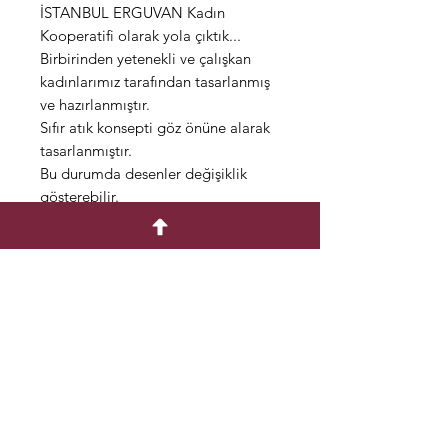
İSTANBUL ERGUVAN Kadın
Kooperatifi olarak yola çıktık...
Birbirinden yetenekli ve çalışkan
kadınlarımız tarafından tasarlanmış
ve hazırlanmıştır.
Sıfır atık konsepti göz önüne alarak
tasarlanmıştır.
Bu durumda desenler değişiklik
gösterebilir.
Farklı şekil ve konseptlerde
kullanıma uygundur.
Çantalarımız el yapımı olarak
pamuk kumaştan üretilmiştir.
Dilediğiniz ölçüde yapılabilir.