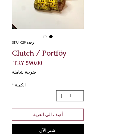
وحدة SKU: 029
Clutch / Portföy
السعر
ضريبة شاملة
الكمية
*
أضِف إلى العربة
اشترِ الآن