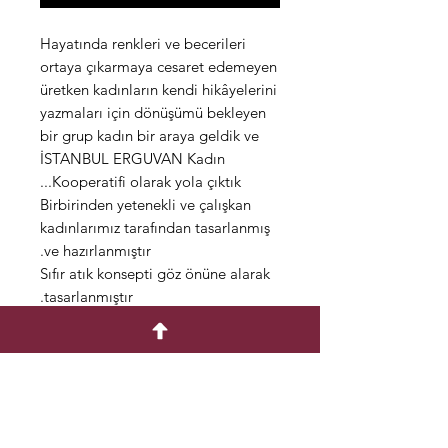
Hayatında renkleri ve becerileri
ortaya çıkarmaya cesaret edemeyen
üretken kadınların kendi hikâyelerini
yazmaları için dönüşümü bekleyen
bir grup kadın bir araya geldik ve
İSTANBUL ERGUVAN Kadın
Kooperatifi olarak yola çıktık...
Birbirinden yetenekli ve çalışkan
kadınlarımız tarafından tasarlanmış
ve hazırlanmıştır.
Sıfır atık konsepti göz önüne alarak
tasarlanmıştır.
Bu durumda desenler değişiklik
gösterebilir.
Farklı şekil ve konseptlerde
kullanıma uygundur.
Çantalarımız el yapımı olarak
pamuk kumaştan üretilmiştir.