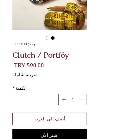
وحدة SKU: 030
Clutch / Portföy
السعر
ضريبة شاملة
الكمية
*
أضِف إلى العربة
اشترِ الآن