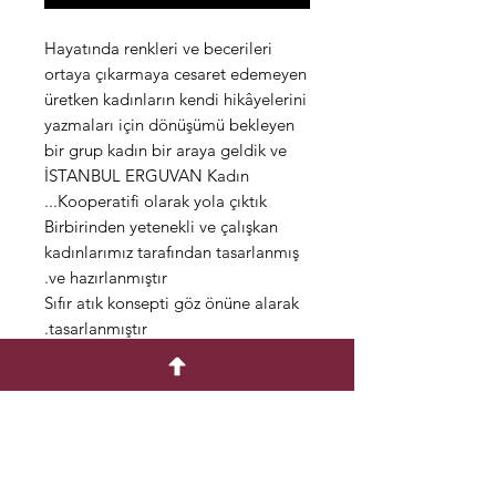
Hayatında renkleri ve becerileri
ortaya çıkarmaya cesaret edemeyen
üretken kadınların kendi hikâyelerini
yazmaları için dönüşümü bekleyen
bir grup kadın bir araya geldik ve
İSTANBUL ERGUVAN Kadın
Kooperatifi olarak yola çıktık...
Birbirinden yetenekli ve çalışkan
kadınlarımız tarafından tasarlanmış
ve hazırlanmıştır.
Sıfır atık konsepti göz önüne alarak
tasarlanmıştır.
Bu durumda desenler değişiklik
gösterebilir.
Farklı şekil ve konseptlerde
kullanıma uygundur.
Çantalarımız el yapımı olarak
pamuk kumaştan üretilmiştir.