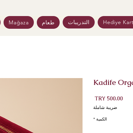
Hediye Kart
التدريبات
طعام
Mağaza
Kadife Org
السعر
ضريبة شاملة
الكمية
*