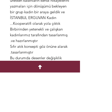
üretken kadınların kendi hikâyelerini
yazmaları için dönüşümü bekleyen
bir grup kadın bir araya geldik ve
İSTANBUL ERGUVAN Kadın
Kooperatifi olarak yola çıktık...
Birbirinden yetenekli ve çalışkan
kadınlarımız tarafından tasarlanmış
ve hazırlanmıştır.
Sıfır atık konsepti göz önüne alarak
tasarlanmıştır.
Bu durumda desenler değişiklik
gösterebilir.
Farklı şekil ve konseptlerde
kullanıma uygundur.
Çantalarımız el yapımı olarak
pamuk kumaştan üretilmiştir.
Dilediğiniz ölçüde yapılabilir.