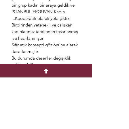
bir grup kadın bir araya geldik ve
İSTANBUL ERGUVAN Kadın
Kooperatifi olarak yola çıktık...
Birbirinden yetenekli ve çalışkan
kadınlarımız tarafından tasarlanmış
ve hazırlanmıştır.
Sıfır atık konsepti göz önüne alarak
tasarlanmıştır.
Bu durumda desenler değişiklik
gösterebilir.
Farklı şekil ve konseptlerde
kullanıma uygundur.
Çantalarımız el yapımı olarak
pamuk kumaştan üretilmiştir.
Dilediğiniz ölçüde yapılabilir.