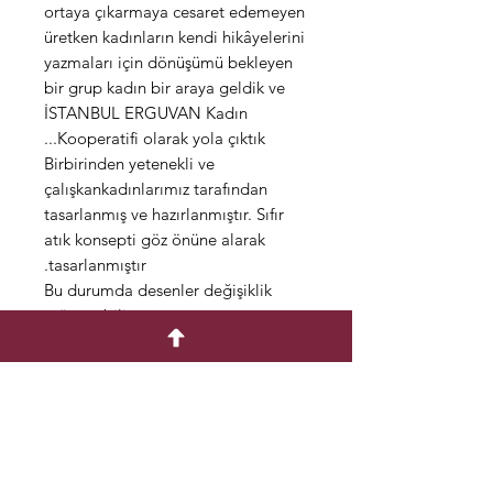
ortaya çıkarmaya cesaret edemeyen
üretken kadınların kendi hikâyelerini
yazmaları için dönüşümü bekleyen
bir grup kadın bir araya geldik ve
İSTANBUL ERGUVAN Kadın
Kooperatifi olarak yola çıktık...
Birbirinden yetenekli ve
çalışkankadınlarımız tarafından
tasarlanmış ve hazırlanmıştır. Sıfır
atık konsepti göz önüne alarak
tasarlanmıştır.
Bu durumda desenler değişiklik
gösterebilir.
Farklı şekil ve
konseptlerdekullanıma uygundur.
Çantalarımız el yapımı olarak
pamukkumaştan üretilmiştir.
Ölçü: Boy: 40 cm En: 35 cm Askı: 35
cm