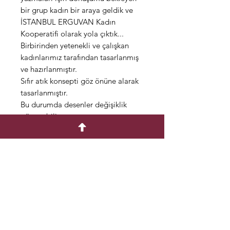
bir grup kadın bir araya geldik ve
İSTANBUL ERGUVAN Kadın
Kooperatifi olarak yola çıktık...
Birbirinden yetenekli ve çalışkan
kadınlarımız tarafından tasarlanmış
ve hazırlanmıştır.
Sıfır atık konsepti göz önüne alarak
tasarlanmıştır.
Bu durumda desenler değişiklik
gösterebilir.
Farklı şekil ve konseptlerde
kullanıma uygundur.
Çantalarımız el yapımı olarak
pamuk kumaştan üretilmiştir.
Dilediğiniz ölçüde yapılabilir.