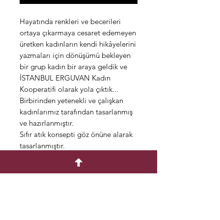
Hayatında renkleri ve becerileri
ortaya çıkarmaya cesaret edemeyen
üretken kadınların kendi hikâyelerini
yazmaları için dönüşümü bekleyen
bir grup kadın bir araya geldik ve
İSTANBUL ERGUVAN Kadın
Kooperatifi olarak yola çıktık...
Birbirinden yetenekli ve çalışkan
kadınlarımız tarafından tasarlanmış
ve hazırlanmıştır.
Sıfır atık konsepti göz önüne alarak
tasarlanmıştır.
Bu durumda desenler değişiklik
gösterebilir.
Farklı şekil ve konseptlerde
kullanıma uygundur.
Çantalarımız el yapımı olarak
pamuk kumaştan üretilmiştir.