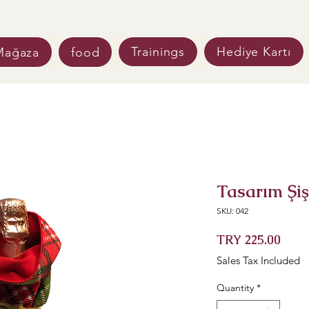
Trainings
Hediye Kartı
food
Mağaza
Tasarım Şiş
SKU: 042
Pric
TRY 225.00
Sales Tax Included
Quantity
*